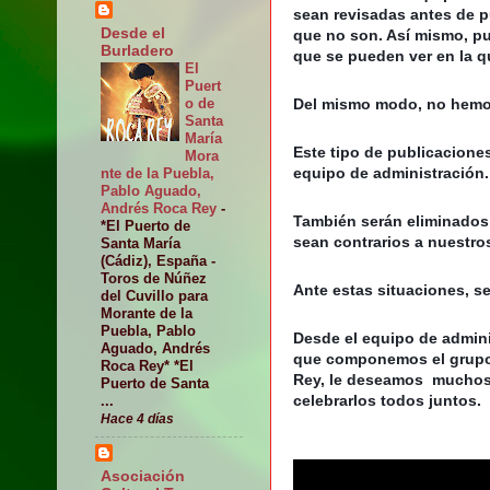
sean revisadas antes de pu
Desde el
que no son. Así mismo, pu
Burladero
que se pueden ver en la 
El
Puert
o de
Del mismo modo, no hemos
Santa
María
Este tipo de publicacione
Mora
equipo de administración.
nte de la Puebla,
Pablo Aguado,
Andrés Roca Rey
-
También serán eliminados
*El Puerto de
sean contrarios a nuestros
Santa María
(Cádiz), España -
Toros de Núñez
Ante estas situaciones, s
del Cuvillo para
Morante de la
Puebla, Pablo
Desde el equipo de admini
Aguado, Andrés
que componemos el grupo, 
Roca Rey* *El
Rey, le deseamos  muchos 
Puerto de Santa
celebrarlos todos juntos.
...
Hace 4 días
Asociación