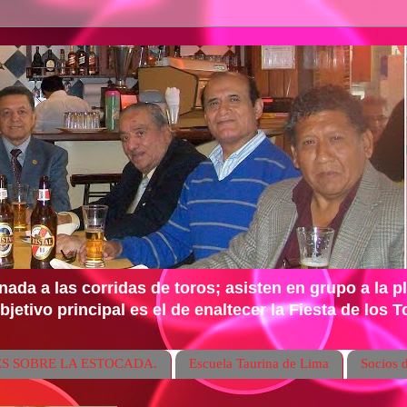
ada a las corridas de toros; asisten en grupo a la p
jetivo principal es el de enaltecer la Fiesta de los 
S SOBRE LA ESTOCADA.
Escuela Taurina de Lima
Socios 