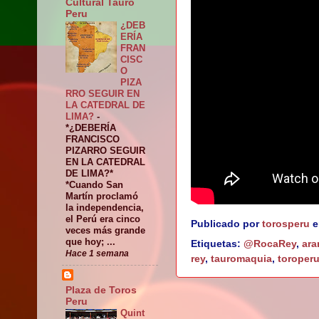
Cultural Tauro
Peru
¿DEB
ERÍA
FRAN
CISC
O
PIZA
RRO SEGUIR EN
LA CATEDRAL DE
LIMA?
-
*¿DEBERÍA
FRANCISCO
PIZARRO SEGUIR
EN LA CATEDRAL
DE LIMA?*
*Cuando San
Martín proclamó
la independencia,
el Perú era cinco
Publicado por
torosperu
veces más grande
que hoy; ...
Etiquetas:
@RocaRey
,
ara
Hace 1 semana
rey
,
tauromaquia
,
toroper
Plaza de Toros
Peru
Quint