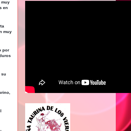
 muy 
s en 
a 
n muy 
 por 
duros 
 su 
rino, 
 
 