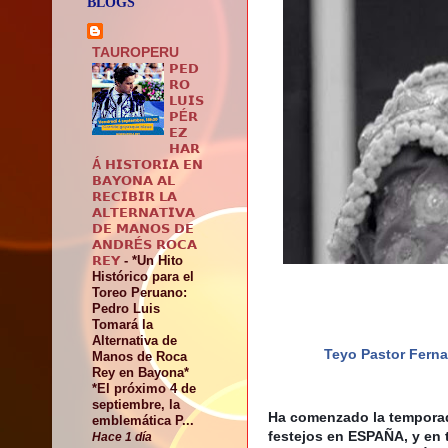
BLOGS
TAUROPERU
𝗣𝗘𝗗
𝗥𝗢
𝗟𝗨𝗜𝗦
𝗣É𝗥
𝗘𝗭
𝗛𝗔𝗥
Á 𝗛𝗜𝗦𝗧𝗢𝗥𝗜𝗔 𝗘𝗡
𝗕𝗔𝗬𝗢𝗡𝗔 𝗔𝗟
𝗥𝗘𝗖𝗜𝗕𝗜𝗥 𝗟𝗔
𝗔𝗟𝗧𝗘𝗥𝗡𝗔𝗧𝗜𝗩𝗔
𝗗𝗘 𝗠𝗔𝗡𝗢𝗦 𝗗𝗘
𝗔𝗡𝗗𝗥É𝗦 𝗥𝗢𝗖𝗔
𝗥𝗘𝗬
-
*Un Hito
Histórico para el
Toreo Peruano:
Pedro Luis
Tomará la
Alternativa de
Teyo Pastor Fern
Manos de Roca
Rey en Bayona*
*El próximo 4 de
septiembre, la
Ha comenzado la temporad
emblemática P...
festejos en ESPAÑA, y en 
Hace 1 día