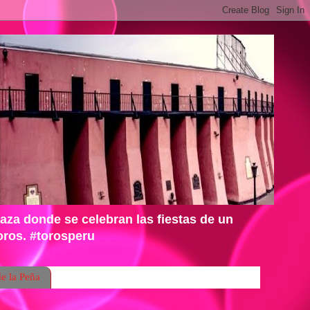
laza donde se celebran las fiestas de un
Toros. #torosperu
de la Peña