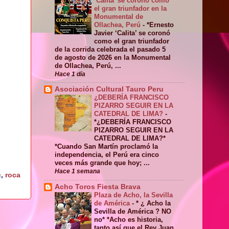
‘Calita’ se coronó como
el gran triunfador en la
Monumental de
Ollachea, Perú
-
*Ernesto
Javier ‘Calita’ se coronó
como el gran triunfador
de la corrida celebrada el pasado 5
de agosto de 2026 en la Monumental
de Ollachea, Perú, ...
Hace 1 día
Asociación Cultural Tauro Peru
¿DEBERÍA FRANCISCO
PIZARRO SEGUIR EN LA
CATEDRAL DE LIMA?
-
*¿DEBERÍA FRANCISCO
PIZARRO SEGUIR EN LA
CATEDRAL DE LIMA?*
*Cuando San Martín proclamó la
independencia, el Perú era cinco
veces más grande que hoy; ...
Hace 1 semana
ú
,
roca
Acho Toros Fiesta Brava
Plaza de Acho, la Sevilla
de América
-
* ¿ Acho la
Sevilla de América ? NO
no* *Acho es historia,
tanto así que el Rey Juan