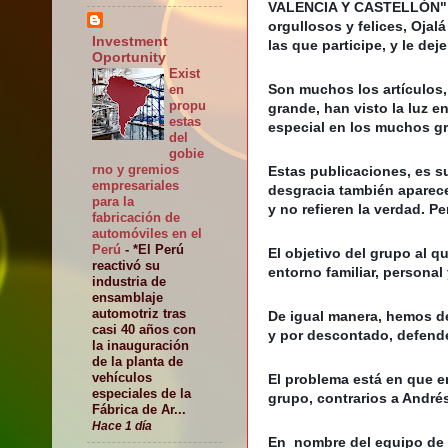
VALENCIA Y CASTELLÓN" . P
orgullosos y felices, Ojalá
Investment
las que participe, y le dej
Oportunity
Exist
Son muchos los artículos,
en
propu
grande, han visto la luz 
estas
especial en los muchos gr
del
gobie
rno y gremios
Estas publicaciones, es s
empresariales
desgracia también aparece
para la
y no refieren la verdad. P
fabricación de
automóviles en el
Perú
-
*El Perú
El objetivo del grupo al q
reactivó su
entorno familiar, personal
industria de
ensamblaje
automotriz tras
De igual manera, hemos de
casi 40 años con
y por descontado, defend
la inauguración
de la planta de
vehículos
El problema está en que e
especiales de la
grupo, contrarios a André
Fábrica de Ar...
Hace 1 día
En  nombre del equipo de 