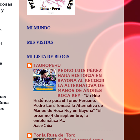
cosas 
y 
MI MUNDO
.
MIS VISITAS
 
MI LISTA DE BLOGS
 
TAUROPERU
𝗣𝗘𝗗𝗥𝗢 𝗟𝗨𝗜𝗦 𝗣É𝗥𝗘𝗭
𝗛𝗔𝗥Á 𝗛𝗜𝗦𝗧𝗢𝗥𝗜𝗔 𝗘𝗡
𝗕𝗔𝗬𝗢𝗡𝗔 𝗔𝗟 𝗥𝗘𝗖𝗜𝗕𝗜𝗥
𝗟𝗔 𝗔𝗟𝗧𝗘𝗥𝗡𝗔𝗧𝗜𝗩𝗔 𝗗𝗘
𝗠𝗔𝗡𝗢𝗦 𝗗𝗘 𝗔𝗡𝗗𝗥É𝗦
𝗥𝗢𝗖𝗔 𝗥𝗘𝗬
-
*Un Hito
as 
Histórico para el Toreo Peruano:
oca 
Pedro Luis Tomará la Alternativa de
s 
Manos de Roca Rey en Bayona* *El
próximo 4 de septiembre, la
emblemática P...
Hace 1 día
Por la Ruta del Toro