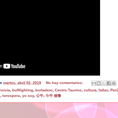
en
martes, abril 02, 2019
No hay comentarios:
ncivia
,
bullfighting
,
burladero
,
Centro Taurino
,
cultura
,
fallas
,
Per
u
,
torosperu
,
yo soy
,
公牛
,
斗牛 秘鲁